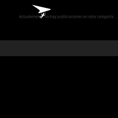
Actualemente no hay publicaciones en esta categoría.