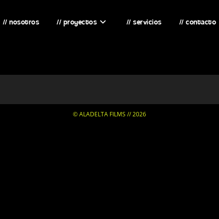
// nosotros
// proyectos
// servicios
// contacto
© ALADELTA FILMS // 2026