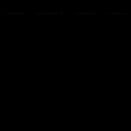
// nosotros
// proyectos
// servicios
// contacto