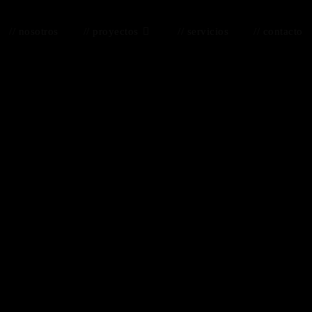
// nosotros
// proyectos
// servicios
// contacto