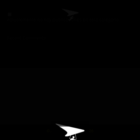
Actualemente no hay publicaciones en esta categoría.
Recent Comments
© ALADELTA FILMS // 2026