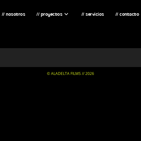
// nosotros
// proyectos
// servicios
// contacto
© ALADELTA FILMS // 2026