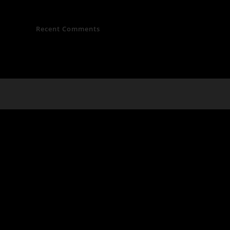
Recent Comments