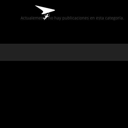
Actualemente no hay publicaciones en esta categoría.