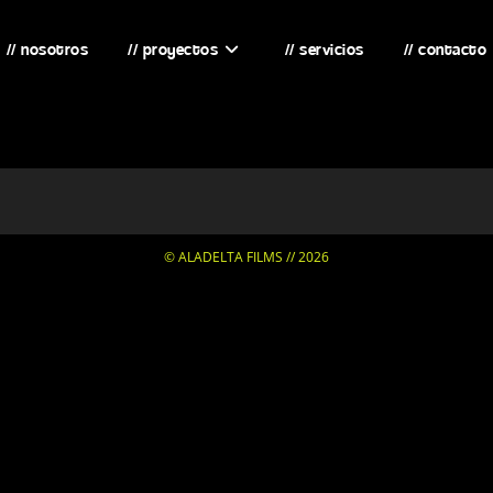
// nosotros
// proyectos
// servicios
// contacto
© ALADELTA FILMS // 2026